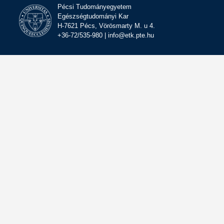
Pécsi Tudományegyetem
Egészségtudományi Kar
H-7621 Pécs, Vörösmarty M. u 4.
+36-72/535-980 | info@etk.pte.hu