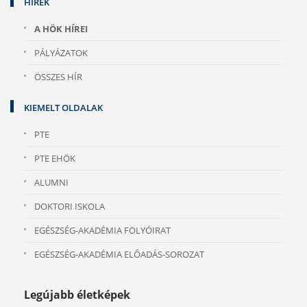
HÍREK
A HÖK HÍREI
PÁLYÁZATOK
ÖSSZES HÍR
KIEMELT OLDALAK
PTE
PTE EHÖK
ALUMNI
DOKTORI ISKOLA
EGÉSZSÉG-AKADÉMIA FOLYÓIRAT
EGÉSZSÉG-AKADÉMIA ELŐADÁS-SOROZAT
Legújabb életképek