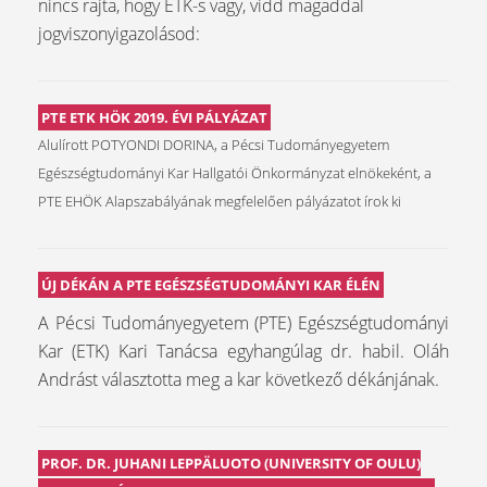
nincs rajta, hogy ETK-s vagy, vidd magaddal
jogviszonyigazolásod:
PTE ETK HÖK 2019. ÉVI PÁLYÁZAT
Alulírott POTYONDI DORINA, a Pécsi Tudományegyetem
Egészségtudományi Kar Hallgatói Önkormányzat elnökeként, a
PTE EHÖK Alapszabályának megfelelően pályázatot írok ki
ÚJ DÉKÁN A PTE EGÉSZSÉGTUDOMÁNYI KAR ÉLÉN
A Pécsi Tudományegyetem (PTE) Egészségtudományi
Kar (ETK) Kari Tanácsa egyhangúlag dr. habil. Oláh
Andrást választotta meg a kar következő dékánjának.
PROF. DR. JUHANI LEPPÄLUOTO (UNIVERSITY OF OULU)