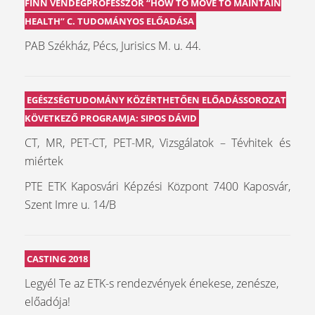
FINN VENDÉGPROFESSZOR “HOW TO MOVE TO MAINTAIN
HEALTH” C. TUDOMÁNYOS ELŐADÁSA
PAB Székház, Pécs, Jurisics M. u. 44.
EGÉSZSÉGTUDOMÁNY KÖZÉRTHETŐEN ELŐADÁSSOROZAT
KÖVETKEZŐ PROGRAMJA: SIPOS DÁVID
CT, MR, PET-CT, PET-MR, Vizsgálatok – Tévhitek és
miértek
PTE ETK Kaposvári Képzési Központ 7400 Kaposvár,
Szent Imre u. 14/B
CASTING 2018
Legyél Te az ETK-s rendezvények énekese, zenésze,
előadója!