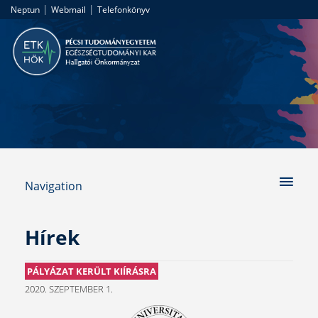
|
|
Neptun
Webmail
Telefonkönyv
Navigation
Hírek
PÁLYÁZAT KERÜLT KIÍRÁSRA
2020. SZEPTEMBER 1.