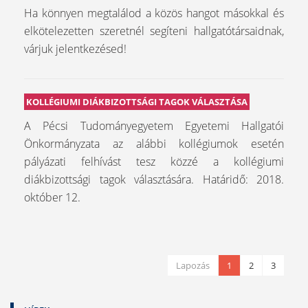
Ha könnyen megtalálod a közös hangot másokkal és
elkötelezetten szeretnél segíteni hallgatótársaidnak,
várjuk jelentkezésed!
KOLLÉGIUMI DIÁKBIZOTTSÁGI TAGOK VÁLASZTÁSA
A Pécsi Tudományegyetem Egyetemi Hallgatói
Önkormányzata az alábbi kollégiumok esetén
pályázati felhívást tesz közzé a kollégiumi
diákbizottsági tagok választására. Határidő: 2018.
október 12.
Lapozás
1
2
3