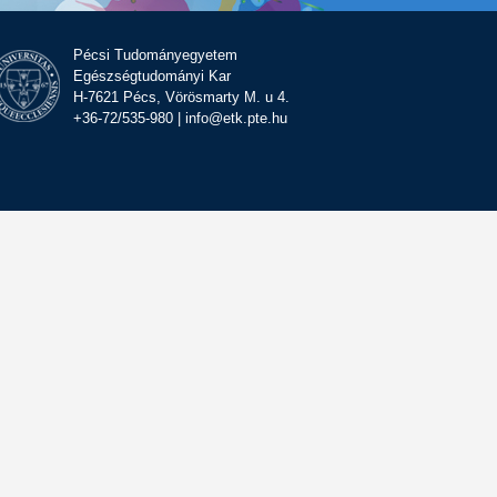
Pécsi Tudományegyetem
Egészségtudományi Kar
H-7621 Pécs, Vörösmarty M. u 4.
+36-72/535-980 | info@etk.pte.hu