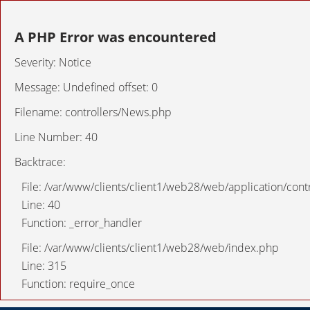
A PHP Error was encountered
Severity: Notice
Message: Undefined offset: 0
Filename: controllers/News.php
Line Number: 40
Backtrace:
File: /var/www/clients/client1/web28/web/application/con
Line: 40
Function: _error_handler
File: /var/www/clients/client1/web28/web/index.php
Line: 315
Function: require_once