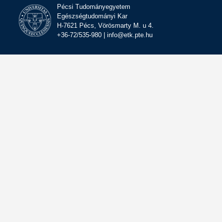
Pécsi Tudományegyetem
Egészségtudományi Kar
H-7621 Pécs, Vörösmarty M. u 4.
+36-72/535-980 | info@etk.pte.hu