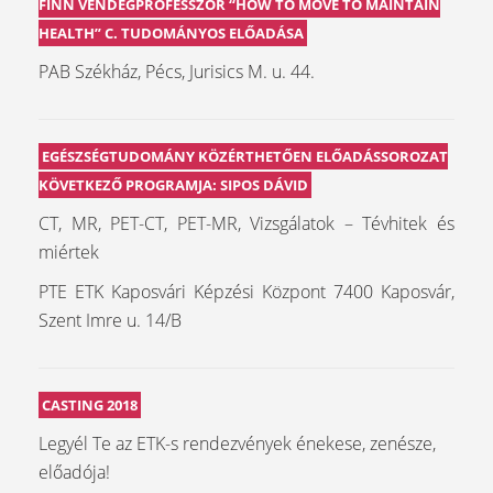
FINN VENDÉGPROFESSZOR “HOW TO MOVE TO MAINTAIN
HEALTH” C. TUDOMÁNYOS ELŐADÁSA
PAB Székház, Pécs, Jurisics M. u. 44.
EGÉSZSÉGTUDOMÁNY KÖZÉRTHETŐEN ELŐADÁSSOROZAT
KÖVETKEZŐ PROGRAMJA: SIPOS DÁVID
CT, MR, PET-CT, PET-MR, Vizsgálatok – Tévhitek és
miértek
PTE ETK Kaposvári Képzési Központ 7400 Kaposvár,
Szent Imre u. 14/B
CASTING 2018
Legyél Te az ETK-s rendezvények énekese, zenésze,
előadója!