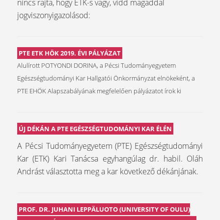
nincs rajta, hogy ETK-s vagy, vidd magaddal
jogviszonyigazolásod:
PTE ETK HÖK 2019. ÉVI PÁLYÁZAT
Alulírott POTYONDI DORINA, a Pécsi Tudományegyetem
Egészségtudományi Kar Hallgatói Önkormányzat elnökeként, a
PTE EHÖK Alapszabályának megfelelően pályázatot írok ki
ÚJ DÉKÁN A PTE EGÉSZSÉGTUDOMÁNYI KAR ÉLÉN
A Pécsi Tudományegyetem (PTE) Egészségtudományi
Kar (ETK) Kari Tanácsa egyhangúlag dr. habil. Oláh
Andrást választotta meg a kar következő dékánjának.
PROF. DR. JUHANI LEPPÄLUOTO (UNIVERSITY OF OULU)