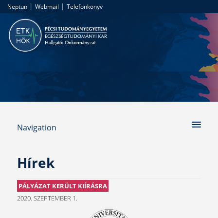
|
|
Neptun
Webmail
Telefonkönyv
Navigation
Hírek
PÁLYÁZAT KERÜLT KIÍRÁSRA
2020. SZEPTEMBER 1.