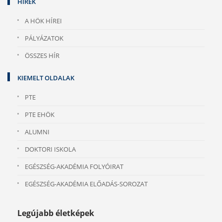
HÍREK
A HÖK HÍREI
PÁLYÁZATOK
ÖSSZES HÍR
KIEMELT OLDALAK
PTE
PTE EHÖK
ALUMNI
DOKTORI ISKOLA
EGÉSZSÉG-AKADÉMIA FOLYÓIRAT
EGÉSZSÉG-AKADÉMIA ELŐADÁS-SOROZAT
Legújabb életképek