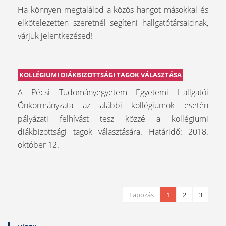
Ha könnyen megtalálod a közös hangot másokkal és
elkötelezetten szeretnél segíteni hallgatótársaidnak,
várjuk jelentkezésed!
KOLLÉGIUMI DIÁKBIZOTTSÁGI TAGOK VÁLASZTÁSA
A Pécsi Tudományegyetem Egyetemi Hallgatói
Önkormányzata az alábbi kollégiumok esetén
pályázati felhívást tesz közzé a kollégiumi
diákbizottsági tagok választására. Határidő: 2018.
október 12.
Lapozás
1
2
3