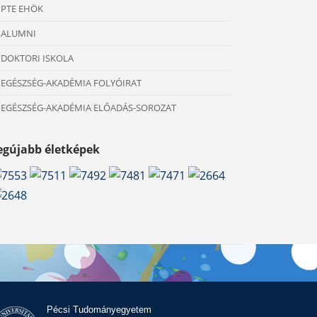
PTE EHÖK
ALUMNI
DOKTORI ISKOLA
EGÉSZSÉG-AKADÉMIA FOLYÓIRAT
EGÉSZSÉG-AKADÉMIA ELŐADÁS-SOROZAT
egújabb életképek
Pécsi Tudományegyetem