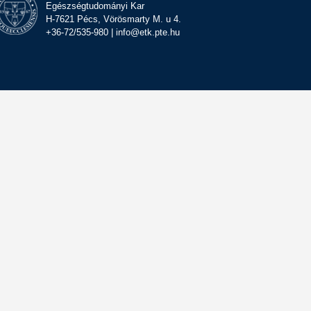
Egészségtudományi Kar
H-7621 Pécs, Vörösmarty M. u 4.
+36-72/535-980 | info@etk.pte.hu