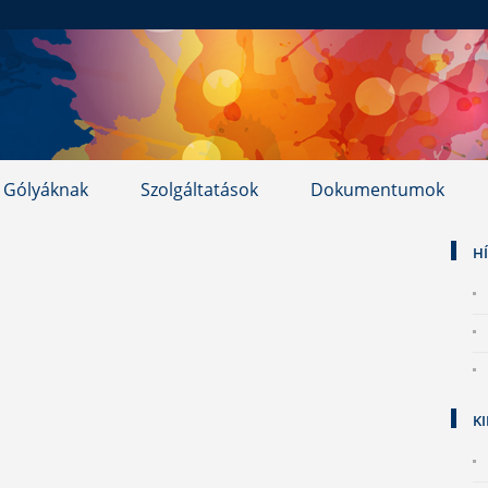
Gólyáknak
Szolgáltatások
Dokumentumok
H
K