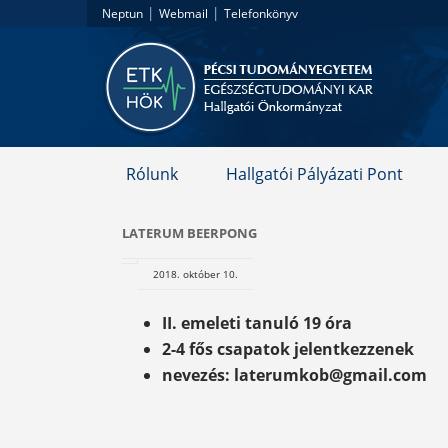
|
|
Neptun
Webmail
Telefonkönyv
Rólunk
Hallgatói Pályázati Pont
LATERUM BEERPONG
2018. október 10.
II. emeleti tanuló 19 óra
2-4 fős csapatok jelentkezzenek
nevezés: laterumkob@gmail.com